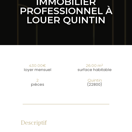
IMMOBILIER
PROFESSIONNEL À
LOUER QUINTIN
430.00€
26.00 m²
loyer mensuel
surface habitable
2
Quintin
pièces
(22800)
Descriptif