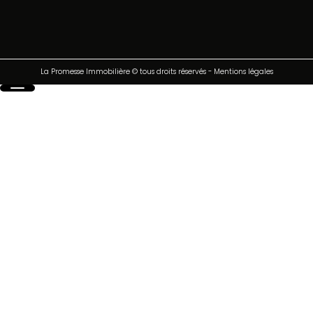
La Promesse Immobilière © tous droits réservés
-
Mentions légales