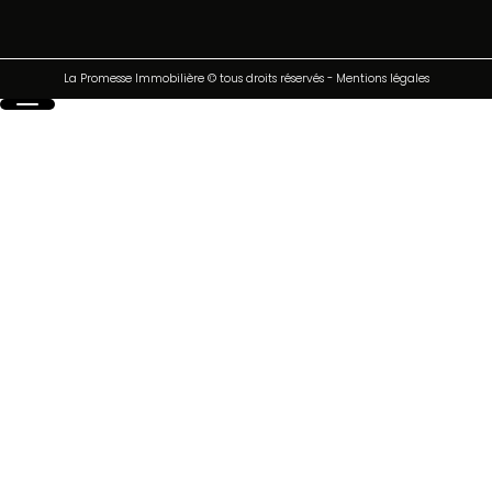
La Promesse Immobilière © tous droits réservés
-
Mentions légales